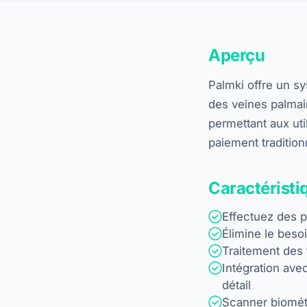
Aperçu
Palmki offre un s
des veines palmair
permettant aux ut
paiement tradition
Caractéristi
Effectuez des 
Élimine le bes
Traitement des 
Intégration ave
détail
Scanner biométr