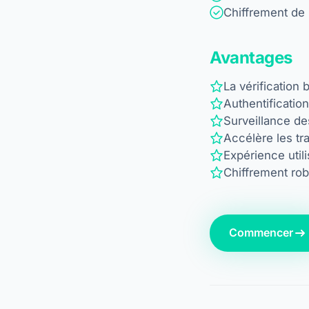
Chiffrement de
Avantages
La vérification
Authentificatio
Surveillance de
Accélère les tr
Expérience util
Chiffrement ro
Commencer